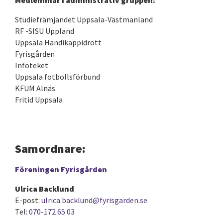
Medlemmar i administrativ gruppen:
Studiefrämjandet Uppsala-Västmanland
RF -SISU Uppland
Uppsala Handikappidrott
Fyrisgården
Infoteket
Uppsala fotbollsförbund
KFUM Alnäs
Fritid Uppsala
Samordnare:
Föreningen Fyrisgården
Ulrica Backlund
E-post:
ulrica.backlund@fyrisgarden.se
Tel:
070-172 65 03