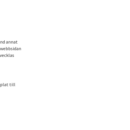
and annat
a webbsidan
vecklas
lat till