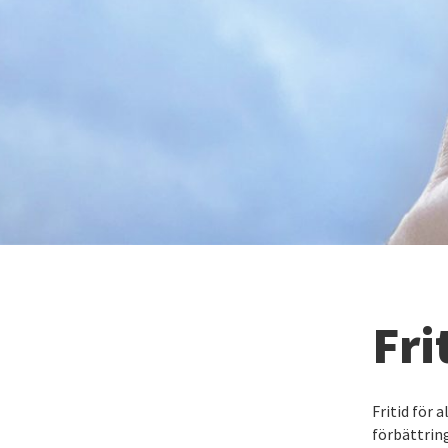
Fri
Fritid för 
förbättrin