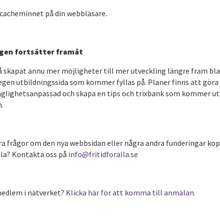
cacheminnet på din webbläsare.
gen fortsätter framåt
så skapat ännu mer möjligheter till mer utveckling längre fram bl
gen utbildningssida som kommer fyllas på. Planer finns att gör
nglighetsanpassad och skapa en tips och trixbank som kommer ut
n.
ra frågor om den nya webbsidan eller några andra funderingar kopp
alla? Kontakta oss på
info@fritidforalla.se
 medlem i nätverket?
Klicka här för att komma till anmälan.