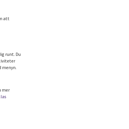
m att
ig runt. Du
tiviteter
d menyn.
u mer
llas