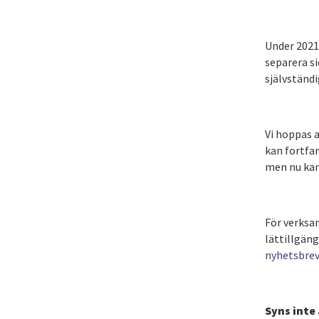
Under 2021 
separera si
självständi
Vi hoppas a
kan fortfar
men nu kan
För verksam
lättillgän
nyhetsbrev
Syns inte