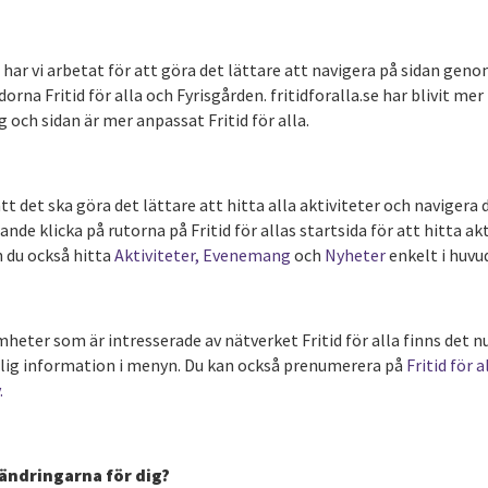
har vi arbetat för att göra det lättare att navigera på sidan geno
dorna Fritid för alla och Fyrisgården. fritidforalla.se har blivit mer
g och sidan är mer anpassat Fritid för alla.
tt det ska göra det lättare att hitta alla aktiviteter och navigera d
ande klicka på rutorna på Fritid för allas startsida för att hitta ak
 du också hitta
Aktiviteter,
Evenemang
och
Nyheter
enkelt i huvu
heter som är intresserade av nätverket Fritid för alla finns det n
glig information i menyn. Du kan också prenumerera på
Fritid för a
.
 ändringarna för dig?