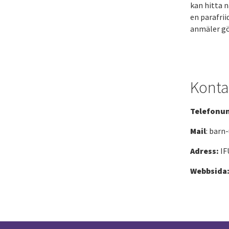
kan hitta n
en parafrii
anmäler gör
Konta
Telefonu
Mail
: barn
Adress:
IF
Webbsida