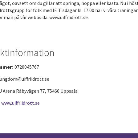
ågot, oavsett om du gillar att springa, hoppa eller kasta. Nu i höst
drottsgrupp för folk med IF. Tisdagar kl. 17.00 har vi våra träninga
 man på vår webbsida: www.uiffriidrott.se.
ktinformation
mmer:
0720045767
-ungdom@uiffriidrott.se
U Arena Råbyvägen 77, 75460 Uppsala
:
www.uiffriidrott.se