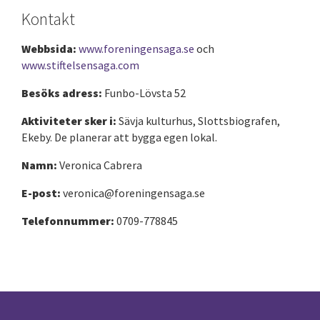
Kontakt
Webbsida:
www.foreningensaga.se
och
www.stiftelsensaga.com
Besöks adress:
Funbo-Lövsta 52
Aktiviteter sker i:
Sävja kulturhus, Slottsbiografen,
Ekeby. De planerar att bygga egen lokal.
Namn:
Veronica Cabrera
E-post:
veronica@foreningensaga.se
Telefonnummer:
0709-778845